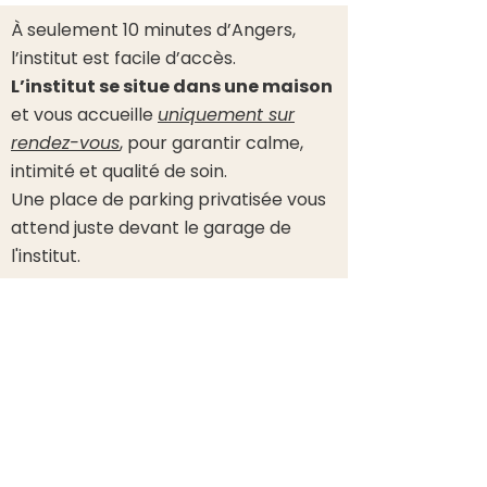
À seulement 10 minutes d’Angers,
l’institut est facile d’accès.
L’institut se situe dans une maison
et
vous accueille
uniquement sur
rendez-vous
, pour garantir calme,
intimité et qualité de soin.
Une place de parking privatisée vous
attend juste devant le garage de
l'institut.
Bulles d'Évasion - 91 rue Fernand de
Magellan - 49800 Trélazé
Où se trouve l'institut ?
*Conformément à la loi du 30 avril 1946 et du décret
60665 du 4 juillet 1960, de l'article L.489 et celui du 8
octobre 1996, les massages pratiqués au salon ne sont
pas des massages médicaux ou de kinésithérapie. Il
s'agit de techniques de bien-être améliorant la