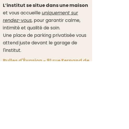
L’institut se situe dans une maison
et
vous accueille
uniquement sur
rendez-vous
, pour garantir calme,
intimité et qualité de soin.
Une place de parking privatisée vous
attend juste devant le garage de
l'institut.
Bulles d'Évasion - 91 rue Fernand de
Magellan - 49800 Trélazé
Où se trouve l'institut ?
*Conformément à la loi du 30 avril 1946 et du décret
60665 du 4 juillet 1960, de l'article L.489 et celui du 8
octobre 1996, les massages pratiqués au salon ne sont
pas des massages médicaux ou de kinésithérapie. Il
s'agit de techniques de bien-être améliorant la
relaxation physique et favorisant la détente
libératrice de tout stress.
Les prestations proposées ne se substituent