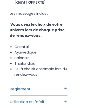
(
dont 1 OFFERTE
)
Les massages inclus :
Vous avez le choix de votre
univers lors de chaque prise
de rendez-vous.
Oriental
Ayurvédique
Balanais
Thaïlandais
Ou à choisir ensemble lors du
rendez-vous
Règlement
Le paiement s'effectue par
Utilisation du fofait
virement bancaire.