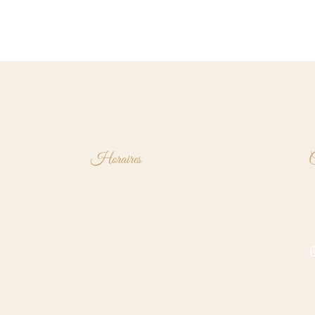
cret 60665 du 4 juillet 1960, de l'article L.489 et celui du 8 octobre 1996, les mas
it de techniques de bien-être améliorant la relaxation physique et favorisant la d
aucunement à un traitement médical.
Horaires
C
Lundi Fermé
0
Mardi 11h - 19h
(
Mercredi 10h - 20h
b
Jeudi 10h - 12h30
Vendredi 10h - 19h
Samedi 10h - 18h
M
C