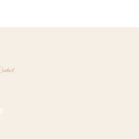
sages pratiqués au salon ne sont pas des
étente libératrice de tout stress.
ontact
6 38 98 26 29
Merci de à laisser un message)
ullesdevasion.angers@gmail.com
entions légales
ondition générale de vente