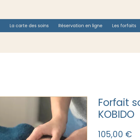
La carte des soins
Réservation en ligne
Les forfaits
Forfait 
KOBIDO
Pr
105,00 €