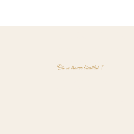
*Conformément à la loi du 30 avril 1946 et du dé
massages médicaux ou de kinésithérapie. Il s'ag
Les prestations proposées ne se substituent 
Où se trouve l'institut ?
91 rue Fernand de Magellan
49800 Trélazé
L'institut se trouve dans une maison