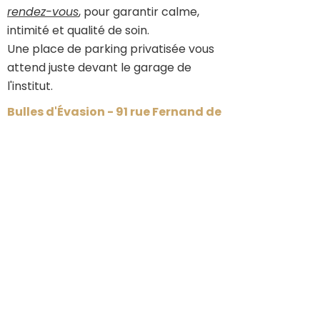
rendez-vous
, pour garantir calme,
intimité et qualité de soin.
Une place de parking privatisée vous
attend juste devant le garage de
l'institut.
Bulles d'Évasion - 91 rue Fernand de
Magellan - 49800 Trélazé
Où se trouve l'institut ?
*Conformément à la loi du 30 avril 1946 et du décret
60665 du 4 juillet 1960, de l'article L.489 et celui du 8
octobre 1996, les massages pratiqués au salon ne sont
pas des massages médicaux ou de kinésithérapie. Il
s'agit de techniques de bien-être améliorant la
relaxation physique et favorisant la détente
libératrice de tout stress.
Les prestations proposées ne se substituent
aucunement à un traitement médical.