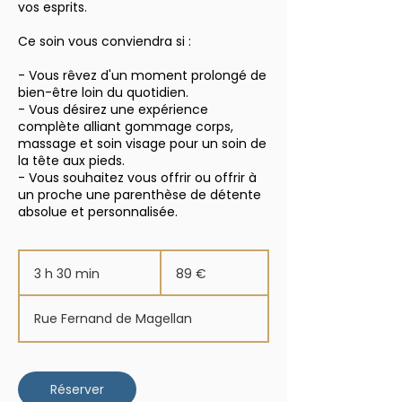
vos esprits.
Ce soin vous conviendra si :
- Vous rêvez d'un moment prolongé de
bien-être loin du quotidien.
- Vous désirez une expérience
complète alliant gommage corps,
massage et soin visage pour un soin de
la tête aux pieds.
- Vous souhaitez vous offrir ou offrir à
un proche une parenthèse de détente
absolue et personnalisée.
89
euros
3 h 30 min
3
89 €
h
3
Rue Fernand de Magellan
0
m
i
n
Réserver