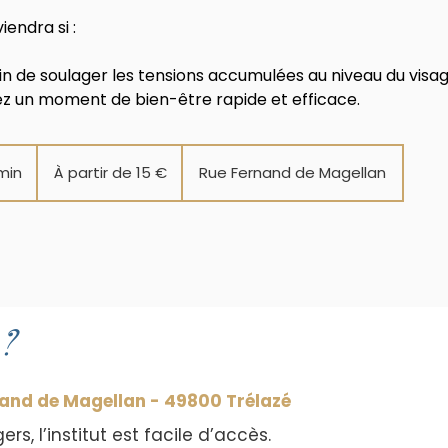
iendra si :
n de soulager les tensions accumulées au niveau du visage
z un moment de bien-être rapide et efficace.
À
partir
min
D
À partir de 15 €
Rue Fernand de Magellan
de
15
e
euros
2
0
m
i
n
à
 ?
4
0
m
rnand de Magellan - 49800 Trélazé
i
s, l’institut est facile d’accès.
n