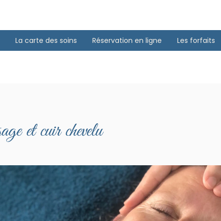
La carte des soins
Réservation en ligne
Les forfaits
age et cuir chevelu