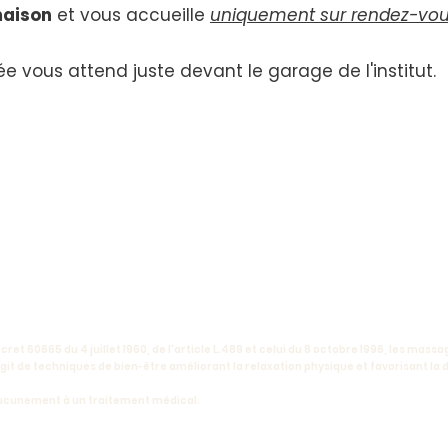
maison
et
vous accueille
uniquement sur rendez-vo
e vous attend juste devant le garage de l'institut.
cret 60665 du 4 juillet 1960, de l'article L.489 et celui du 8 octobre 1996, les mas
it de techniques de bien-être améliorant la relaxation physique et favorisant la d
aucunement à un traitement médical.