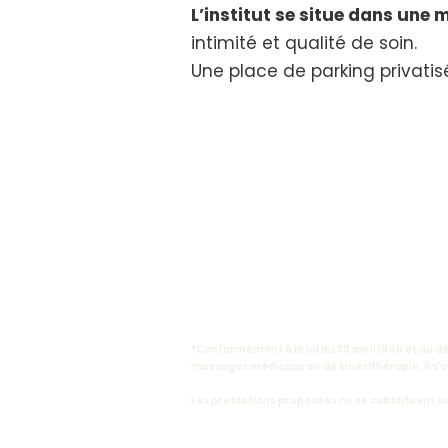
L’institut se situe dans une 
intimité et qualité de soin.
Une place de parking privatisé
*Conformément à la loi du 30 avril 1946 et du dé
massages médicaux ou de kinésithérapie. Il s'ag
Les prestations proposées ne se substituent 