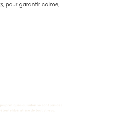
us
, pour garantir calme,
sages pratiqués au salon ne sont pas des
étente libératrice de tout stress.