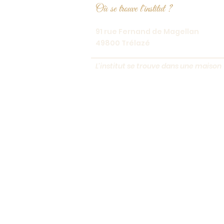
Où se trouve l'institut ?
91 rue Fernand de Magellan
49800 Trélazé
L'institut se trouve dans une maison